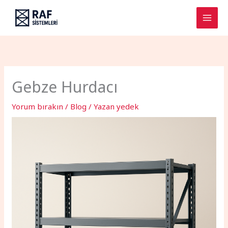
İçeriğe
atla
Gebze Hurdacı
Yorum bırakın
/
Blog
/ Yazan
yedek