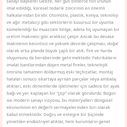
sanayi başkenti Gebze, her gün binlerce ton ürünün
imal edildiği, küresel tedarik zincirinin en önemli
halkalarından biridir. Otomotiv, plastik, kimya, teknoloji
ve ağır metalurji gibi sektörlerin kusursuz bir uyumla
kümelendiği bu muazzam bölge, adeta hiç uyumayan bir
üretim makinesi gibi aralıksız çalışır. Ancak bu devasa
makinenin kesintisiz ve yüksek devirde çalışması, doğal
olarak arka planda büyük çaplı bir atık, fire ve hurda
oluşumunu da beraberinde getirmektedir. Fabrikaların
imalat bantlarından düşen metal fireler, teknolojik
ömrünü tamamen doldurmuş eski teçhizatlar, montaj
hataları sonucu ıskartaya ayrılan parçalar veya ambalaj
atıkları, eski dönemlerde işletmeler için sadece bir ayak
bağı ve yer kaplayan bir “çöp” olarak görülürdü. Bugün
ise modern sanayi vizyonu, bu materyalleri döngüsel
ekonominin en değerli sermayelerinden biri olarak
kabul etmektedir. Doğru ve entegre bir biçimde
yönetilen endüstriyel atıklar, hem kurumların genel