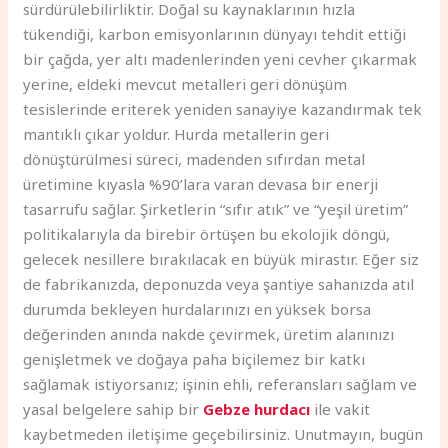
sürdürülebilirliktir. Doğal su kaynaklarının hızla
tükendiği, karbon emisyonlarının dünyayı tehdit ettiği
bir çağda, yer altı madenlerinden yeni cevher çıkarmak
yerine, eldeki mevcut metalleri geri dönüşüm
tesislerinde eriterek yeniden sanayiye kazandırmak tek
mantıklı çıkar yoldur. Hurda metallerin geri
dönüştürülmesi süreci, madenden sıfırdan metal
üretimine kıyasla %90’lara varan devasa bir enerji
tasarrufu sağlar. Şirketlerin “sıfır atık” ve “yeşil üretim”
politikalarıyla da birebir örtüşen bu ekolojik döngü,
gelecek nesillere bırakılacak en büyük mirastır. Eğer siz
de fabrikanızda, deponuzda veya şantiye sahanızda atıl
durumda bekleyen hurdalarınızı en yüksek borsa
değerinden anında nakde çevirmek, üretim alanınızı
genişletmek ve doğaya paha biçilemez bir katkı
sağlamak istiyorsanız; işinin ehli, referansları sağlam ve
yasal belgelere sahip bir
Gebze hurdacı
ile vakit
kaybetmeden iletişime geçebilirsiniz. Unutmayın, bugün