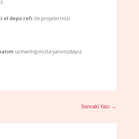
z.
 el depo rafı
ile projelerinizi
 satım
uzmanlığımızla yanınızdayız.
Sonraki Yazı
→