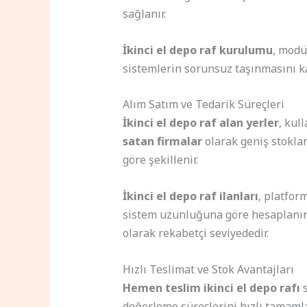
sağlanır.
İkinci el depo raf kurulumu
, modü
sistemlerin sorunsuz taşınmasını ka
Alım Satım ve Tedarik Süreçleri
İkinci el depo raf alan yerler
, kul
satan firmalar
olarak geniş stokla
göre şekillenir.
İkinci el depo raf ilanları
, platfor
sistem uzunluğuna göre hesaplanır ve
olarak rekabetçi seviyededir.
Hızlı Teslimat ve Stok Avantajları
Hemen teslim ikinci el depo rafı
s
değerleme süreçlerini hızlı tamaml