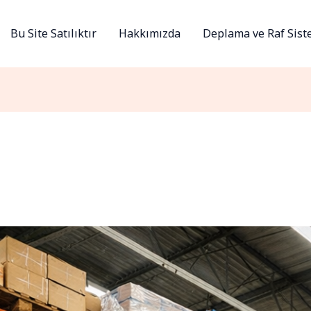
Bu Site Satılıktır
Hakkımızda
Deplama ve Raf Sist