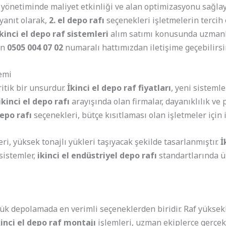
 yönetiminde maliyet etkinliği ve alan optimizasyonu sağla
yanıt olarak,
2. el depo rafı
seçenekleri işletmelerin tercih 
ikinci el depo raf sistemleri
alım satımı konusunda uzmanlaş
in
0505 004 07 02
numaralı hattımızdan iletişime geçebilirsi
emi
itik bir unsurdur.
İkinci el depo raf fiyatları
, yeni sisteml
ikinci el depo rafı
arayışında olan firmalar, dayanıklılık ve
depo rafı
seçenekleri, bütçe kısıtlaması olan işletmeler için i
ri, yüksek tonajlı yükleri taşıyacak şekilde tasarlanmıştır.
İ
sistemler,
ikinci el endüstriyel depo rafı
standartlarında ür
 yük depolamada en verimli seçeneklerden biridir. Raf yüksekl
kinci el depo raf montajı
işlemleri, uzman ekiplerce gerçe