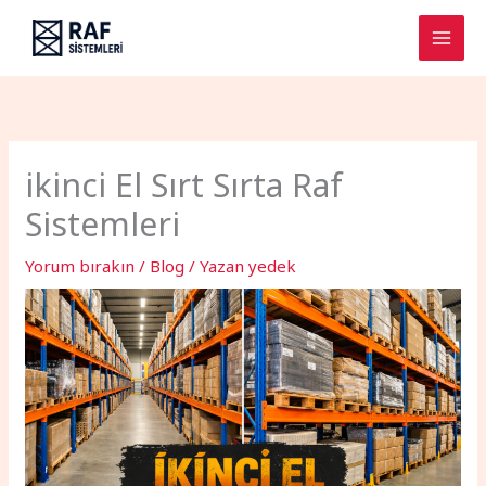
İçeriğe
atla
ikinci El Sırt Sırta Raf
Sistemleri
Yorum bırakın
/
Blog
/ Yazan
yedek