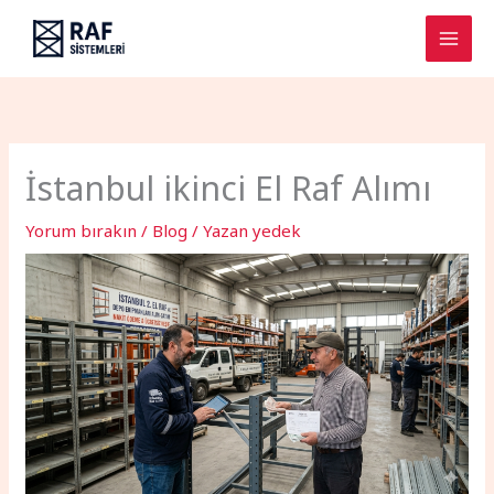
İçeriğe
atla
İstanbul ikinci El Raf Alımı
Yorum bırakın
/
Blog
/ Yazan
yedek