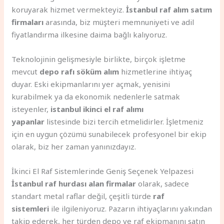
koruyarak hizmet vermekteyiz.
İstanbul raf alım satım
firmaları
arasında, biz müşteri memnuniyeti ve adil
fiyatlandırma ilkesine daima bağlı kalıyoruz.
Teknolojinin gelişmesiyle birlikte, birçok işletme
mevcut
depo rafı söküm alım
hizmetlerine ihtiyaç
duyar. Eski ekipmanlarını yer açmak, yenisini
kurabilmek ya da ekonomik nedenlerle satmak
isteyenler,
istanbul ikinci el raf alımı
yapanlar
listesinde bizi tercih etmelidirler. İşletmeniz
için en uygun çözümü sunabilecek profesyonel bir ekip
olarak, biz her zaman yanınızdayız.
İkinci El Raf Sistemlerinde Geniş Seçenek Yelpazesi
İstanbul raf hurdası alan firmalar
olarak, sadece
standart metal raflar değil, çeşitli türde
raf
sistemleri
ile ilgileniyoruz. Pazarın ihtiyaçlarını yakından
takip ederek, her türden depo ve raf ekipmanını satın