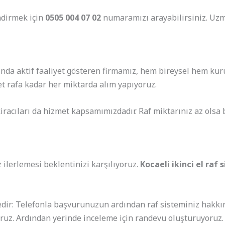
ndirmek için
0505 004 07 02
numaramızı arayabilirsiniz. Uzm
nda aktif faaliyet gösteren firmamız, hem bireysel hem kuru
et rafa kadar her miktarda alım yapıyoruz.
iracıları da hizmet kapsamımızdadır. Raf miktarınız az olsa 
z ilerlemesi beklentinizi karşılıyoruz.
Kocaeli ikinci el raf 
edir: Telefonla başvurunuzun ardından raf sisteminiz hakkınd
yoruz. Ardından yerinde inceleme için randevu oluşturuyoruz