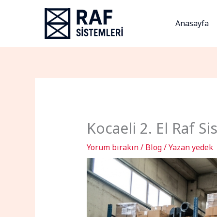
İçeriğe
atla
Anasayfa
Kocaeli 2. El Raf Si
Yorum bırakın
/
Blog
/ Yazan
yedek