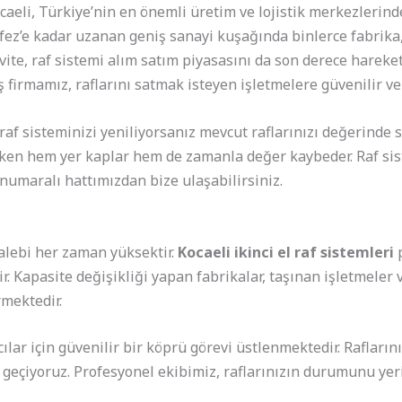
aeli, Türkiye’nin en önemli üretim ve lojistik merkezlerinde
rfez’e kadar uzanan geniş sanayi kuşağında binlerce fabrika
vite, raf sistemi alım satım piyasasını da son derece hareket
irmamız, raflarını satmak isteyen işletmelere güvenilir ve
raf sisteminizi yeniliyorsanız mevcut raflarınızı değerinde 
en hem yer kaplar hem de zamanla değer kaybeder. Raf siste
numaralı hattımızdan bize ulaşabilirsiniz.
talebi her zaman yüksektir.
Kocaeli ikinci el raf sistemleri
p
r. Kapasite değişikliği yapan fabrikalar, taşınan işletmeler 
rmektedir.
lar için güvenilir bir köprü görevi üstlenmektedir. Rafların
 geçiyoruz. Profesyonel ekibimiz, raflarınızın durumunu yer