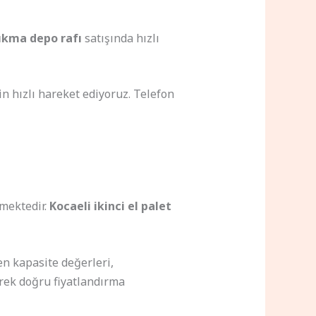
ıkma depo rafı
satışında hızlı
in hızlı hareket ediyoruz. Telefon
rmektedir.
Kocaeli ikinci el palet
en kapasite değerleri,
erek doğru fiyatlandırma