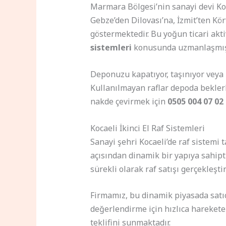
Marmara Bölgesi’nin sanayi devi Koc
Gebze’den Dilovası’na, İzmit’ten Kö
göstermektedir. Bu yoğun ticari akti
sistemleri
konusunda uzmanlaşmış f
Deponuzu kapatıyor, taşınıyor veya 
Kullanılmayan raflar depoda beklerk
nakde çevirmek için
0505 004 07 02
Kocaeli İkinci El Raf Sistemleri
Sanayi şehri Kocaeli’de raf sistemi 
açısından dinamik bir yapıya sahipti
sürekli olarak raf satışı gerçekleşti
Firmamız, bu dinamik piyasada satıcı
değerlendirme için hızlıca harekete
teklifini sunmaktadır.