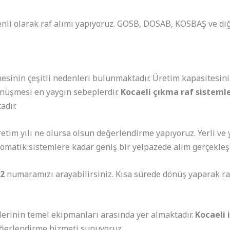
nli olarak raf alımı yapıyoruz. GOSB, DOSAB, KOSBAŞ ve diğ
emesinin çeşitli nedenleri bulunmaktadır. Üretim kapasitesi
önüşmesi en yaygın sebeplerdir.
Kocaeli çıkma raf sistemle
dır.
retim yılı ne olursa olsun değerlendirme yapıyoruz. Yerli ve
tomatik sistemlere kadar geniş bir yelpazede alım gerçekleşt
02
numaramızı arayabilirsiniz. Kısa sürede dönüş yaparak r
islerinin temel ekipmanları arasında yer almaktadır.
Kocaeli i
değerlendirme hizmeti sunuyoruz.