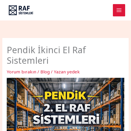
İçeriğe
atla
Pendik İkinci El Raf
Sistemleri
Yorum bırakın
/
Blog
/ Yazan
yedek