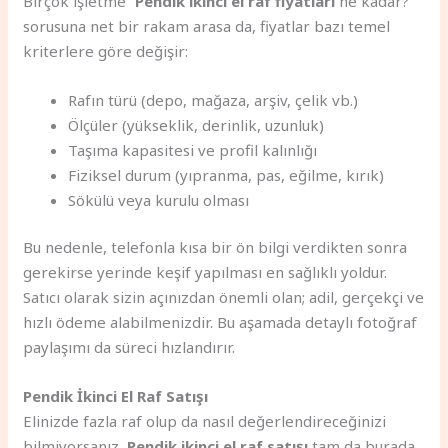
Birçok işletme “
Pendik ikinci el raf fiyatları
ne kadar?”
sorusuna net bir rakam arasa da, fiyatlar bazı temel
kriterlere göre değişir:
Rafın türü (depo, mağaza, arşiv, çelik vb.)
Ölçüler (yükseklik, derinlik, uzunluk)
Taşıma kapasitesi ve profil kalınlığı
Fiziksel durum (yıpranma, pas, eğilme, kırık)
Sökülü veya kurulu olması
Bu nedenle, telefonla kısa bir ön bilgi verdikten sonra
gerekirse yerinde keşif yapılması en sağlıklı yoldur.
Satıcı olarak sizin açınızdan önemli olan; adil, gerçekçi ve
hızlı ödeme alabilmenizdir. Bu aşamada detaylı fotoğraf
paylaşımı da süreci hızlandırır.
Pendik İkinci El Raf Satışı
Elinizde fazla raf olup da nasıl değerlendireceğinizi
bilmiyorsanız,
Pendik ikinci el raf satışı
tam da burada